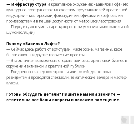
— Инфраструктура
и креативное окружение: «Вавилов Лофт» это
культурное пространство с множеством представителей креативной
индустрии – мастерскими, фотостудиями, офисами и крафтовыми
производствами в пешей доступности от метро Василеостровская
— Подходит для шумных арендаторов (при условии самостоятельной
шумоизоляции).
Почему «Вавилов Лофт»?
— Сейчас здесь работают арт-студии, мастерские, магазины, кафе,
бьюти салоны и другие творческие проекты.
— Это отличная возможность открыть или расширить свой бизнес в
окружении активной и креативной публики.
— Ежедневно кластер посещают тысячи гостей, для которых
резидентами проводятся спектакли, тематические вечера и мастер-
классы.
Готовы обсудить детали? Пишите нам или звоните —
ответим на все Ваши вопросы и покажем помещение.