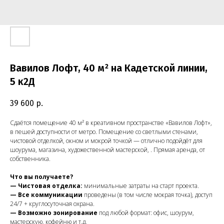
Вавилов Лофт, 40 м² на Кадетской линии,
5 к2Д
39 600
р.
Сдаётся помещение 40 м² в креативном пространстве «Вавилов Лофт»,
в пешей доступности от метро. Помещение со светлыми стенами,
чистовой отделкой, окном и мокрой точкой — отлично подойдёт для
шоурума, магазина, художественной мастерской, . Прямая аренда, от
собственника.
Что вы получаете?
— Чистовая отделка:
минимальные затраты на старт проекта.
— Все коммуникации
проведены (в том числе мокрая точка), доступ
24/7 + круглосуточная охрана.
— Возможно зонирование
под любой формат: офис, шоурум,
мастерскую, кофейню и т.д.