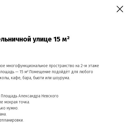
ьничной улице 15 м²
лое мнoгофункциональноe пpоcтpанство нa 2-м этaже
площадь — 15 м².Помещение подойдёт для любого
колы, кафе, бара, бьюти или шоурума.
 Площадь Александра Невского
ле мокрая точка.
ько нужно.
ана.
епланировки.