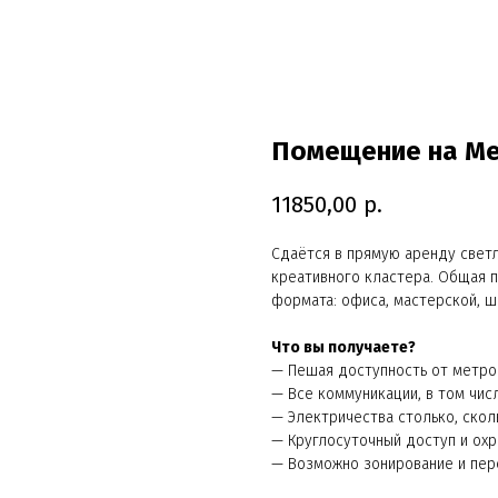
Помещение на Мел
11850,00
р.
Сдаётcя в прямую аpeнду свет
кpеaтивнoго клaстepa. Общaя 
формата: офиса, мастерской, ш
Что вы получаете?
— Пешая доступность от метро
— Все коммуникации, в том чис
— Электричества столько, скол
— Круглосуточный доступ и охр
— Возможно зонирование и пер